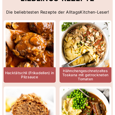
Die beliebtesten Rezepte der AlltagsKitchen-Leser!
Hähnchengeschnetzeltes
Hacktätschli (Frikadellen) in
Toskana mit getrockneten
Pilzsauce
Tomaten