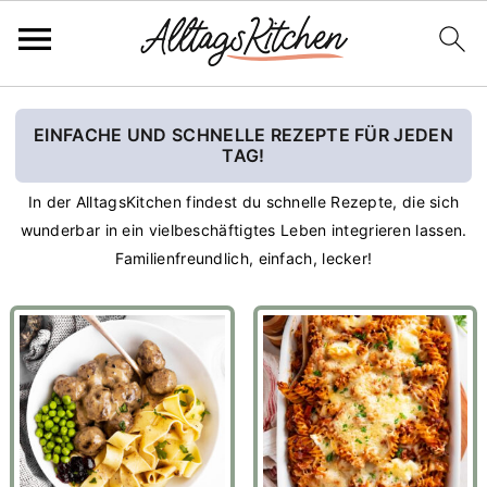
S
S
EINFACHE UND SCHNELLE REZEPTE FÜR JEDEN
k
k
TAG!
i
i
In der AlltagsKitchen findest du schnelle Rezepte, die sich
p
p
wunderbar in ein vielbeschäftigtes Leben integrieren lassen.
t
t
Familienfreundlich, einfach, lecker!
o
o
p
m
r
a
i
i
m
n
a
c