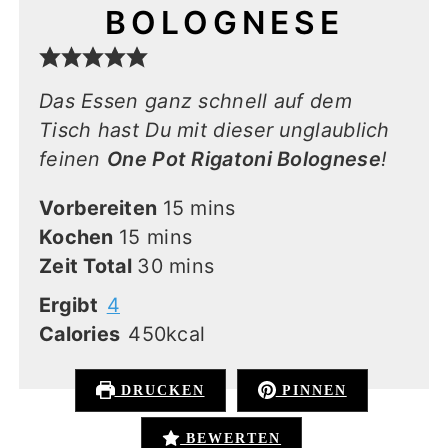
BOLOGNESE
Das Essen ganz schnell auf dem
Tisch hast Du mit dieser unglaublich
feinen
One Pot Rigatoni Bolognese
!
minutes
Vorbereiten
15
mins
minutes
Kochen
15
mins
minutes
Zeit Total
30
mins
Ergibt
4
Calories
450
kcal
DRUCKEN
PINNEN
BEWERTEN