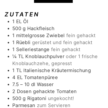
ZUTATEN
1
EL Öl
500
g
Hackfleisch
1
mittelgrosse Zwiebel
fein gehackt
1
Rüebli
gerüstet und fein gehackt
1
Selleriestange
fein gehackt
¼
TL Knoblauchpulver
oder 1 frische
Knoblauchzehe, gepresst
1
TL Italienische Kräutermischung
4
EL Tomatenpüree
7.5 – 10
dl
Wasser
2
Dosen gehackte Tomaten
500
g
Rigatoni
ungekocht!
Parmesan
zum Servieren