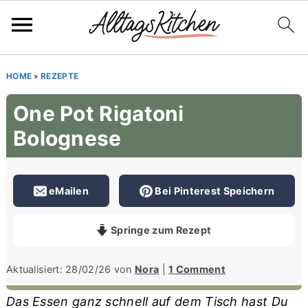
S
S
S
HOME
»
REZEPTE
k
k
k
One Pot Rigatoni
i
i
i
Bolognese
p
p
p
t
t
t
o
o
o
eMailen
Bei Pinterest Speichern
p
m
p
r
a
r
Springe zum Rezept
i
i
i
m
n
m
Aktualisiert:
28/02/26
von
Nora
|
1 Comment
a
c
a
Das Essen ganz schnell auf dem Tisch hast Du