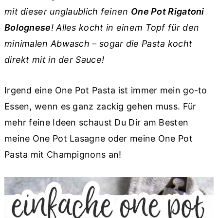
r
o
r
mit dieser unglaublich feinen
One Pot Rigatoni
y
n
y
Bolognese
! Alles kocht in einem Topf für den
n
t
s
minimalen Abwasch – sogar die Pasta kocht
a
e
i
direkt mit in der Sauce!
v
n
d
i
t
e
Irgend eine One Pot Pasta ist immer mein go-to
g
b
Essen, wenn es ganz zackig gehen muss. Für
a
a
mehr feine Ideen schaust Du Dir am Besten
t
r
meine One Pot Lasagne oder meine One Pot
i
Pasta mit Champignons an!
o
n