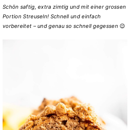
r
o
r
Schön saftig, extra zimtig und mit einer grossen
y
n
y
Portion Streuseln! Schnell und einfach
n
t
s
vorbereitet – und genau so schnell gegessen
😉
a
e
i
v
n
d
i
t
e
g
b
a
a
t
r
i
o
n