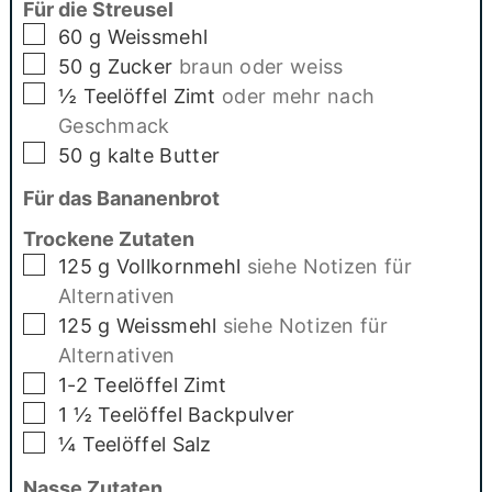
Für die Streusel
▢
60
g
Weissmehl
▢
50
g
Zucker
braun oder weiss
▢
½
Teelöffel Zimt
oder mehr nach
Geschmack
▢
50
g
kalte Butter
Für das Bananenbrot
Trockene Zutaten
▢
125
g
Vollkornmehl
siehe Notizen für
Alternativen
▢
125
g
Weissmehl
siehe Notizen für
Alternativen
▢
1-2
Teelöffel Zimt
▢
1 ½
Teelöffel Backpulver
▢
¼
Teelöffel Salz
Nasse Zutaten