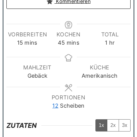
Kommentieren
VORBEREITEN
KOCHEN
TOTAL
minutes
minutes
hour
15
mins
45
mins
1
hr
MAHLZEIT
KÜCHE
Gebäck
Amerikanisch
PORTIONEN
12
Scheiben
ZUTATEN
1x
2x
3x