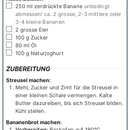
▢
250
ml
zerdrückte Banane
unbedingt
abmessen! ca. 2 grosse, 2-3 mittlere oder
3-4 kleine Bananen
▢
2
grosse Eier
▢
100
g
Zucker
▢
80
ml
Öl
▢
100
g
Naturjoghurt
ZUBEREITUNG
Streusel machen:
Mehl, Zucker und Zimt für die Streusel in
einer kleinen Schale vermengen. Kalte
Butter dazureiben, bis sich Streusel bilden.
Kühl stellen.
Bananenbrot machen:
Vorbereiten:
Backofen auf 180°C