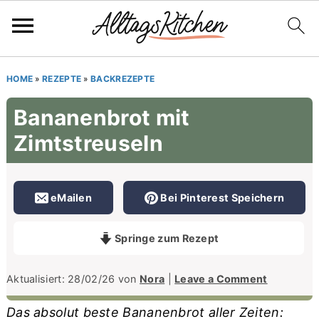
S
S
S
HOME
»
REZEPTE
»
BACKREZEPTE
k
k
k
Bananenbrot mit
i
i
i
Zimtstreuseln
p
p
p
t
t
t
o
o
o
eMailen
Bei Pinterest Speichern
p
m
p
r
a
r
Springe zum Rezept
i
i
i
m
n
m
Aktualisiert:
28/02/26
von
Nora
|
Leave a Comment
a
c
a
Das absolut beste Bananenbrot aller Zeiten: