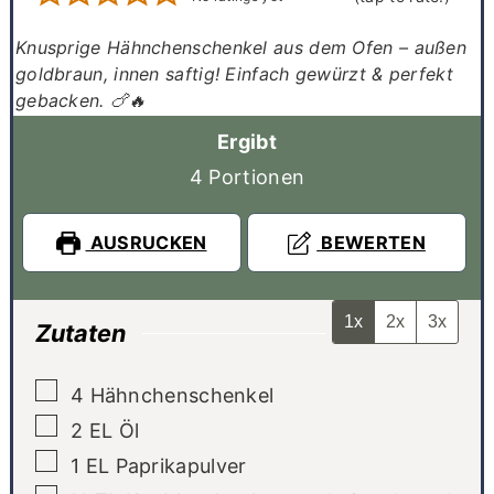
Knusprige Hähnchenschenkel aus dem Ofen – außen
goldbraun, innen saftig! Einfach gewürzt & perfekt
gebacken. 🍗🔥
Ergibt
4
Portionen
AUSRUCKEN
BEWERTEN
1x
2x
3x
Zutaten
▢
4
Hähnchenschenkel
▢
2
EL
Öl
▢
1
EL
Paprikapulver