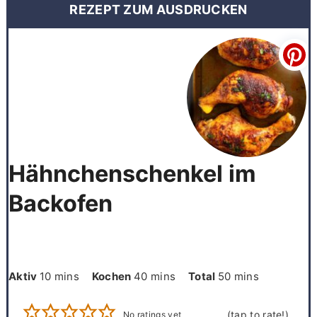
REZEPT ZUM AUSDRUCKEN
Hähnchenschenkel im
Backofen
minutes
minutes
minutes
Aktiv
10
mins
Kochen
40
mins
Total
50
mins
No ratings yet