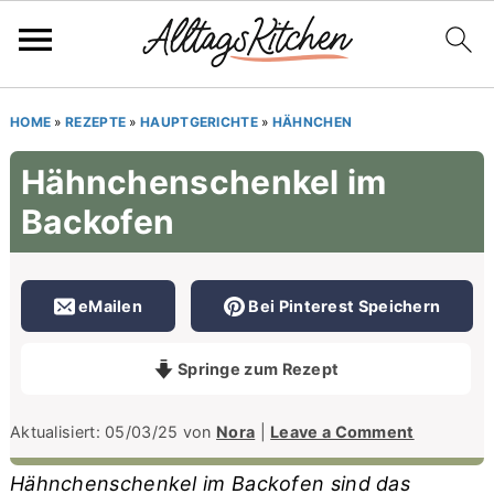
S
S
S
HOME
»
REZEPTE
»
HAUPTGERICHTE
»
HÄHNCHEN
k
k
k
Hähnchenschenkel im
i
i
i
Backofen
p
p
p
t
t
t
o
o
o
eMailen
Bei Pinterest Speichern
p
m
p
r
a
r
Springe zum Rezept
i
i
i
m
n
m
Aktualisiert:
05/03/25
von
Nora
|
Leave a Comment
a
c
a
Hähnchenschenkel im Backofen sind das