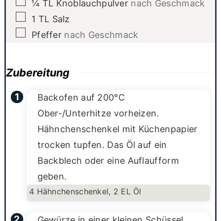
▢
¼
TL
Knoblauchpulver
nach Geschmack
▢
1
TL
Salz
▢
Pfeffer
nach Geschmack
Zubereitung
Backofen auf 200°C
Ober-/Unterhitze vorheizen.
Hähnchenschenkel mit Küchenpapier
trocken tupfen. Das Öl auf ein
Backblech oder eine Auflaufform
geben.
4 Hähnchenschenkel,
2 EL Öl
Gewürze in einer kleinen Schüssel