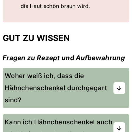
die Haut schön braun wird.
GUT ZU WISSEN
Fragen zu Rezept und Aufbewahrung
Woher weiß ich, dass die
Hähnchenschenkel durchgegart
sind?
Die Kerntemperatur sollte mindestens 82°C
Kann ich Hähnchenschenkel auch
betragen. Falls du kein Thermometer hast,
kannst du mit einem Messer in das Gelenk