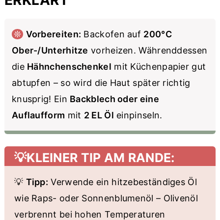
ERKLÄRT
❊
Vorbereiten:
Backofen auf
200°C
Ober-/Unterhitze
vorheizen. Währenddessen
die
Hähnchenschenkel
mit Küchenpapier gut
abtupfen – so wird die Haut später richtig
knusprig! Ein
Backblech oder eine
Auflaufform
mit
2 EL Öl
einpinseln.
💡
Tipp:
Verwende ein hitzebeständiges Öl
wie Raps- oder Sonnenblumenöl – Olivenöl
verbrennt bei hohen Temperaturen