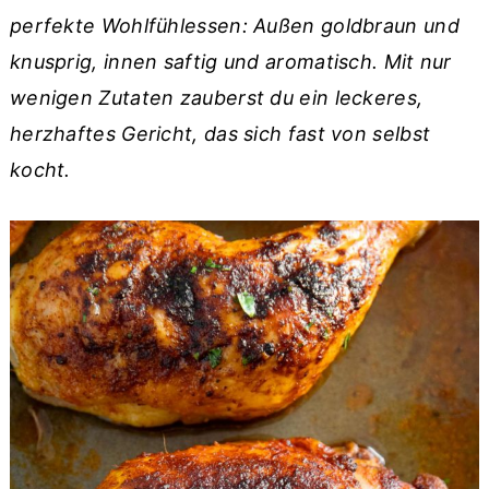
r
o
r
perfekte Wohlfühlessen: Außen goldbraun und
y
n
y
knusprig, innen saftig und aromatisch. Mit nur
n
t
s
wenigen Zutaten zauberst du ein leckeres,
a
e
i
herzhaftes Gericht, das sich fast von selbst
v
n
d
kocht.
i
t
e
g
b
a
a
t
r
i
o
n