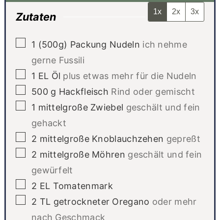
1x
2x
3x
Zutaten
▢
1
(500g) Packung
Nudeln
ich nehme
gerne Fussili
▢
1
EL
Öl
plus etwas mehr für die Nudeln
▢
500
g
Hackfleisch
Rind oder gemischt
▢
1
mittelgroße Zwiebel
geschält und fein
gehackt
▢
2
mittelgroße Knoblauchzehen
gepreßt
▢
2
mittelgroße Möhren
geschält und fein
gewürfelt
▢
2
EL
Tomatenmark
▢
2
TL
getrockneter Oregano
oder mehr
nach Geschmack