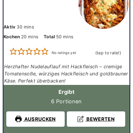
minutes
Aktiv
30
mins
minutes
minutes
Kochen
20
mins
Total
50
mins
No ratings yet
Herzhafter
Nudelauflauf mit Hackfleisch
– cremige
Tomatensoße, würziges Hackfleisch und goldbrauner
Käse. Perfekt überbacken!
Ergibt
6
Portionen
AUSRUCKEN
BEWERTEN