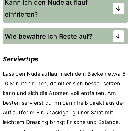
Kann ich den Nudelauflauf
vorbereiten und bis zu 24 Stunden im
Mengen einzuhalten. Die Nudeln sollten
Kühlschrank lagern. Lass ihn vor dem
einfrieren?
knapp al dente gekocht, und anschliessend
Backen 20–30 Minuten bei Raumtemperatur
mit etwas Öl vermengt werden. So sind sie
Ja! Am besten den ungebackenen Auflauf in
stehen oder verlängere die Backzeit leicht,
Wie bewahre ich Reste auf?
mit einer «Barriereschicht» ausgestattet und
einer gefriergeeigneten Form einfrieren. Vor
falls er direkt aus dem Kühlschrank kommt.
ziehen nach, saugen aber nicht so schnell
dem Backen über Nacht im Kühlschrank
3 Tage im Kühlschrank haltbar, aufgewärmt
viel Flüssigkeit auf.
auftauen lassen und dann wie gewohnt
Serviertips
fast noch besser!
backen.
Lass den Nudelauflauf nach dem Backen etwa 5–
10 Minuten ruhen, damit er sich besser setzen
Gebackene Reste können ebenfalls
kann und sich die Aromen voll entfalten. Am
eingefroren werden – einfach portionsweise
besten servierst du ihn dann heiß direkt aus der
verpacken und beim Aufwärmen mit etwas
Auflaufform! Ein knackiger grüner Salat mit
zusätzlicher Sauce oder Sahne auffrischen.
leichtem Dressing bringt Frische und Balance,