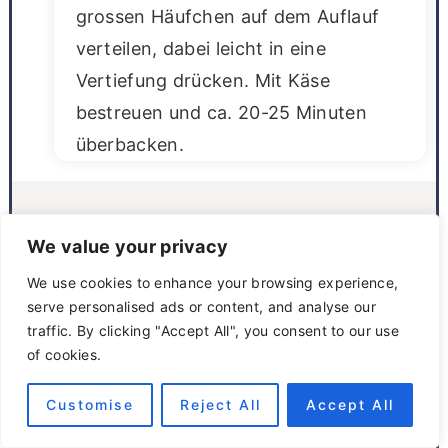
grossen Häufchen auf dem Auflauf
verteilen, dabei leicht in eine
Vertiefung drücken. Mit Käse
bestreuen und ca. 20-25 Minuten
überbacken.
Kochtips
We value your privacy
Zutatentips:
Nudeln
: Fusilli, Penne oder Rigatoni
We use cookies to enhance your browsing experience,
nehmen die Soße gut auf.
Öl
: Oliven-, Raps-
serve personalised ads or content, and analyse our
traffic. By clicking "Accept All", you consent to our use
oder Sonnenblumenöl zum Anbraten & für die
of cookies.
Nudeln.
Hackfleisch
: Rind, gemischt oder Pute –
alles passt.
Gemüse
: Zwiebeln, Knoblauch &
Customise
Reject All
Accept All
Möhren für Geschmack & Konsistenz, alternativ