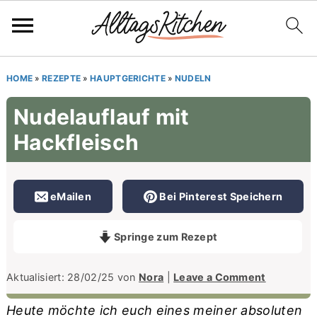
S
S
S
HOME
»
REZEPTE
»
HAUPTGERICHTE
»
NUDELN
k
k
k
Nudelauflauf mit
i
i
i
Hackfleisch
p
p
p
t
t
t
o
o
o
eMailen
Bei Pinterest Speichern
p
m
p
r
a
r
Springe zum Rezept
i
i
i
m
n
m
Aktualisiert:
28/02/25
von
Nora
|
Leave a Comment
a
c
a
Heute möchte ich euch eines meiner absoluten