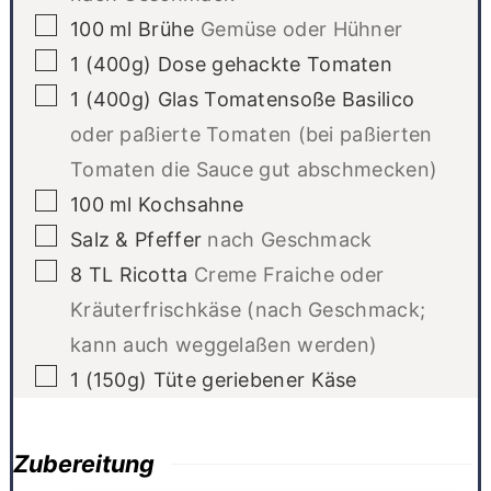
▢
100
ml
Brühe
Gemüse oder Hühner
▢
1
(400g) Dose
gehackte Tomaten
▢
1
(400g) Glas
Tomatensoße Basilico
oder paßierte Tomaten (bei paßierten
Tomaten die Sauce gut abschmecken)
▢
100
ml
Kochsahne
▢
Salz & Pfeffer
nach Geschmack
▢
8
TL
Ricotta
Creme Fraiche oder
Kräuterfrischkäse (nach Geschmack;
kann auch weggelaßen werden)
▢
1
(150g) Tüte
geriebener Käse
Zubereitung