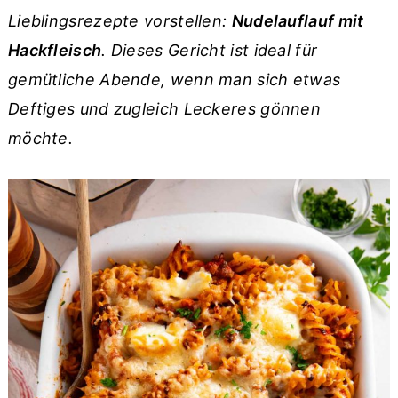
r
o
r
Lieblingsrezepte vorstellen:
Nudelauflauf mit
y
n
y
Hackfleisch
. Dieses Gericht ist ideal für
n
t
s
gemütliche Abende, wenn man sich etwas
a
e
i
Deftiges und zugleich Leckeres gönnen
v
n
d
möchte.
i
t
e
g
b
a
a
t
r
i
o
n