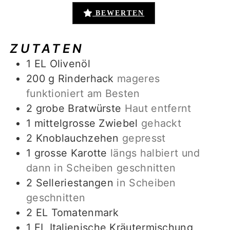
BEWERTEN
ZUTATEN
1
EL
Olivenöl
200
g
Rinderhack
mageres
funktioniert am Besten
2
grobe Bratwürste
Haut entfernt
1
mittelgrosse Zwiebel
gehackt
2
Knoblauchzehen
gepresst
1
grosse Karotte
längs halbiert und
dann in Scheiben geschnitten
2
Selleriestangen
in Scheiben
geschnitten
2
EL
Tomatenmark
1
EL
Italienische Kräutermischung