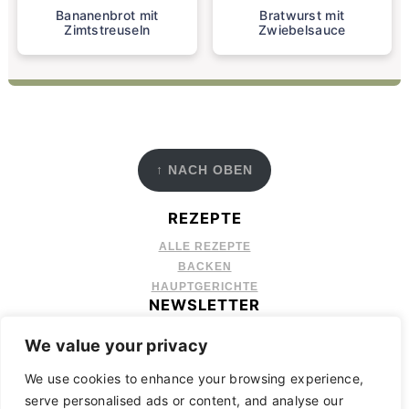
Bananenbrot mit
Bratwurst mit
Zimtstreuseln
Zwiebelsauce
FOOTER
↑ NACH OBEN
REZEPTE
ALLE REZEPTE
BACKEN
HAUPTGERICHTE
NEWSLETTER
MELDE DICH AN
, UM EMAILS MIT NEUEN REZEPTEN, NEWS
We value your privacy
UND TIPS ZU ERHALTEN!
ÜBER
We use cookies to enhance your browsing experience,
serve personalised ads or content, and analyse our
ÜBER MICH