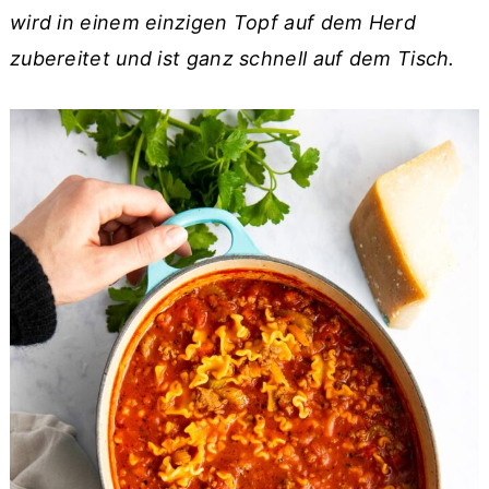
r
o
r
wird in einem einzigen Topf auf dem Herd
y
n
y
zubereitet und ist ganz schnell auf dem Tisch.
n
t
s
a
e
i
v
n
d
i
t
e
g
b
a
a
t
r
i
o
n