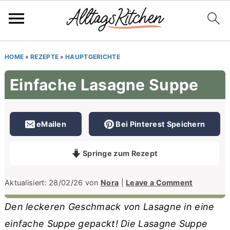
S
S
S
HOME
»
REZEPTE
»
HAUPTGERICHTE
k
k
k
Einfache Lasagne Suppe
i
i
i
p
p
p
t
t
t
eMailen
Bei Pinterest Speichern
o
o
o
p
m
p
Springe zum Rezept
r
a
r
Aktualisiert:
28/02/26
von
Nora
|
Leave a Comment
i
i
i
m
n
m
Den leckeren Geschmack von Lasagne in eine
a
c
a
einfache Suppe gepackt! Die Lasagne Suppe