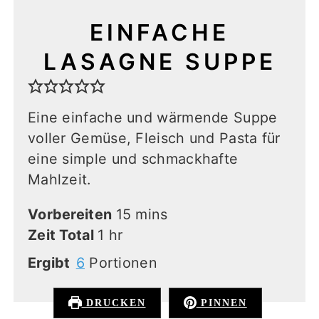
EINFACHE
LASAGNE SUPPE
Eine einfache und wärmende Suppe
voller Gemüse, Fleisch und Pasta für
eine simple und schmackhafte
Mahlzeit.
minutes
Vorbereiten
15
mins
hour
Zeit Total
1
hr
Ergibt
6
Portionen
DRUCKEN
PINNEN