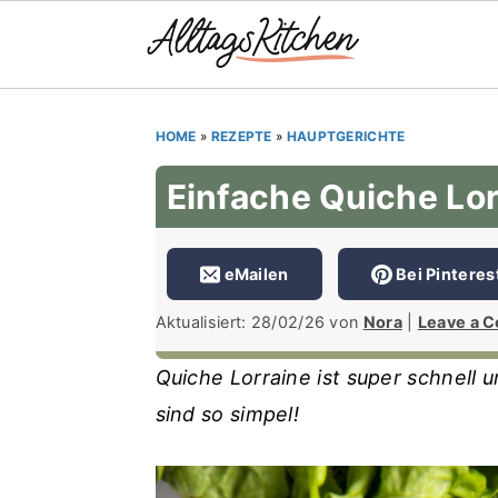
S
S
S
HOME
»
REZEPTE
»
HAUPTGERICHTE
k
k
k
i
i
i
Einfache Quiche Lor
p
p
p
t
t
t
eMailen
Bei Pinteres
o
o
o
Aktualisiert:
28/02/26
von
Nora
|
Leave a 
p
m
p
r
a
r
Quiche Lorraine ist super schnell 
i
i
i
sind so simpel!
m
n
m
a
c
a