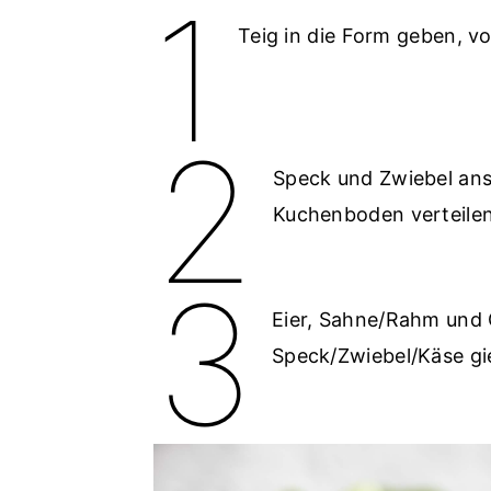
1
Teig in die Form geben, v
2
Speck und Zwiebel an
Kuchenboden verteilen
3
Eier, Sahne/Rahm und 
Speck/Zwiebel/Käse gie