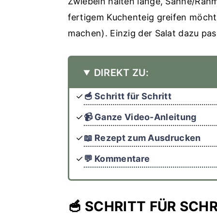
Zwiebeln halten lange, Sahne/Rahm 
fertigem Kuchenteig greifen möchte
machen). Einzig der Salat dazu pass
DIREKT ZU:
🥣 Schritt für Schritt
📹 Ganze Video-Anleitung
📖 Rezept zum Ausdrucken
💬 Kommentare
🥣 SCHRITT FÜR SCH