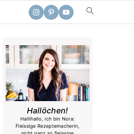
Primary
Sidebar
Hallöchen!
Hallihallo, ich bin Nora:
Fleissige Rezeptemacherin,
nicht ganz so fleissige