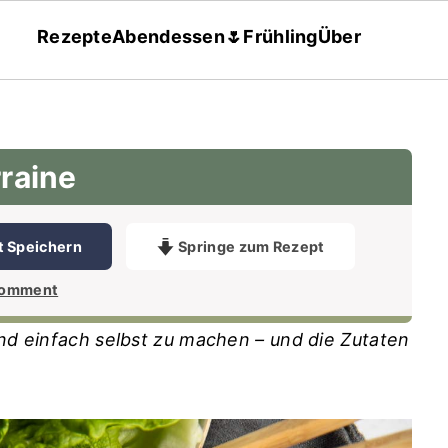
Rezepte
Abendessen
🌷Frühling
Über
raine
t Speichern
Springe zum Rezept
Comment
und einfach selbst zu machen – und die Zutaten