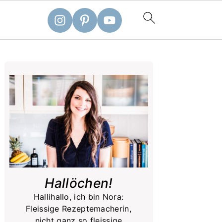
Primary
Sidebar
Hallöchen!
Hallihallo, ich bin Nora:
Fleissige Rezeptemacherin,
nicht ganz so fleissige