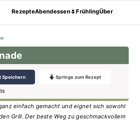
Rezepte
Abendessen
🌷Frühling
Über
CH
inade
t Speichern
Springe zum Rezept
ts
 ganz einfach gemacht und eignet sich sowohl
r den Grill. Der beste Weg zu geschmackvollem