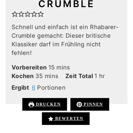
CRUMBLE
Schnell und einfach ist ein Rhabarer-
Crumble gemacht: Dieser britische
Klassiker darf im Frühling nicht
fehlen!
minutes
Vorbereiten
15
mins
minutes
hour
Kochen
35
mins
Zeit Total
1
hr
Ergibt
6
Portionen
DRUCKEN
PINNEN
BEWERTEN