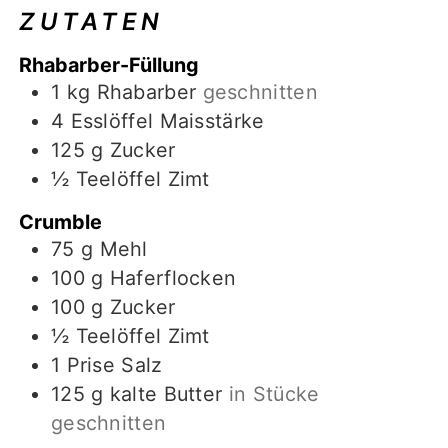
ZUTATEN
Rhabarber-Füllung
1
kg
Rhabarber
geschnitten
4
Esslöffel Maisstärke
125
g
Zucker
½
Teelöffel Zimt
Crumble
75
g
Mehl
100
g
Haferflocken
100
g
Zucker
½
Teelöffel Zimt
1
Prise
Salz
125
g
kalte Butter
in Stücke
geschnitten