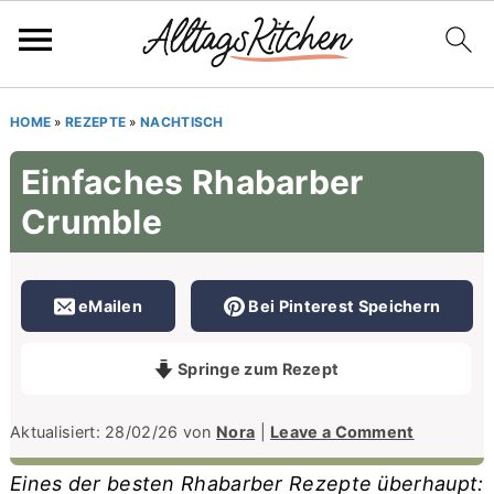
S
S
S
HOME
»
REZEPTE
»
NACHTISCH
k
k
k
Einfaches Rhabarber
i
i
i
Crumble
p
p
p
t
t
t
o
o
o
eMailen
Bei Pinterest Speichern
p
m
p
r
a
r
Springe zum Rezept
i
i
i
m
n
m
Aktualisiert:
28/02/26
von
Nora
|
Leave a Comment
a
c
a
Eines der besten Rhabarber Rezepte überhaupt: