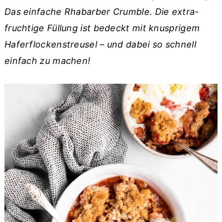
r
o
r
Das einfache Rhabarber Crumble. Die extra-
y
n
y
fruchtige Füllung ist bedeckt mit knusprigem
n
t
s
Haferflockenstreusel – und dabei so schnell
a
e
i
einfach zu machen!
v
n
d
i
t
e
g
b
a
a
t
r
i
o
n