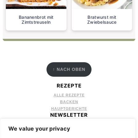
Bananenbrot mit
Bratwurst mit
Zimtstreuseln
Zwiebelsauce
FOOTER
↑ NACH OBEN
REZEPTE
ALLE REZEPTE
BACKEN
HAUPTGERICHTE
NEWSLETTER
MELDE DICH AN
, UM EMAILS MIT NEUEN REZEPTEN, NEWS
We value your privacy
UND TIPS ZU ERHALTEN!
ÜBER